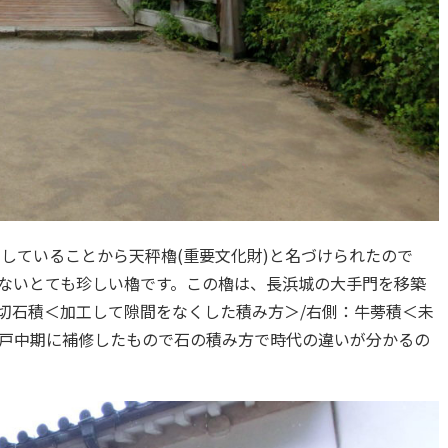
していることから天秤櫓(重要文化財)と名づけられたので
ないとても珍しい櫓です。この櫓は、長浜城の大手門を移築
切石積＜加工して隙間をなくした積み方＞/右側：牛蒡積＜未
戸中期に補修したもので石の積み方で時代の違いが分かるの