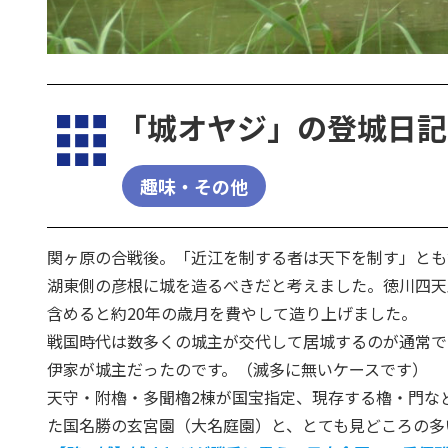
「城オヤジ」の登城日記
趣味・その他
関ヶ原の合戦後。「近江を制する者は天下を制す」とも
湖東側の彦根に城を造るべきだと考えました。徳川四天
含めると約20年の歳月を費やして造り上げました。
戦国時代は数多くの城主が交代して居城するのが通常で
伊家が城主だったのです。（滅多に無いケースです）
天守・附櫓・多聞櫓2棟が国宝指定、現存する櫓・門な
た国名勝の玄宮園（大名庭園）と、とても見どころの多