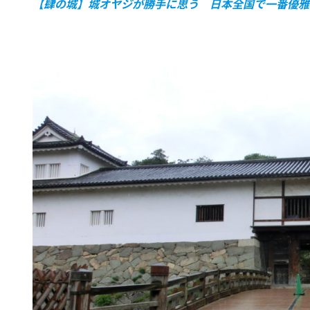
【肆の城】城オヤジが勝手に思う 日本全国で一番優雅