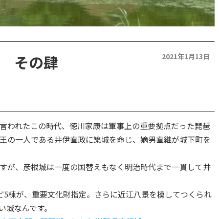
 その肆
2021年1月13日
言われたこの時代、徳川家康は軍事上の重要拠点だった琵琶
王の一人である井伊直政に築城を命じ、嫡男直継が城下町を
すが、彦根城は一度の国替えもなく明治時代まで一貫して井
ど5棟が、重要文化財指定。さらに近江八景を模してつくられ
い城なんです。